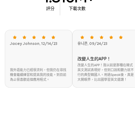
評分
下載次數
Jacey Johnson, 12/14/23
유니콘, 09/24/23
改變人生的APP！
改變人生的APP！我以前是那種在韓式
我外語能力已經很流利，但我仍在尋找
英文測試表現好，但到口說和聽力就不
機會繼續練習和提高我的技能。到目前
行的典型韓國人。用過Speak後，真是
為止很喜歡這個應用程式。
大開眼界，比出國學習英文還讚！