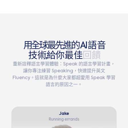
用
全
球
最
先
進
的
A
I
語
音
技
術
,
給
你
最
佳
回
饋
重新詮釋語言學習體驗：Speak 的語言學習計畫，
讓你專注練習 Speaking，快速提升英文
Fluency。這就是為什麼大家都超愛用 Speak 學習
語言的原因之一。
Jake
Running errands