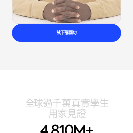
試下講兩句
全
球
過
千
萬
真
實
學
生
用
家
見
證
4.8
10M+