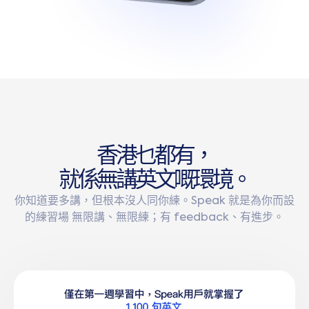
香
港
乜
都
有
，
就
係
無
講
英
文
嘅
環
境
。
你知道要多講，但根本沒人同你練。Speak 就是為你而設
的練習場 無限講、無限練；有 feedback、有進步。