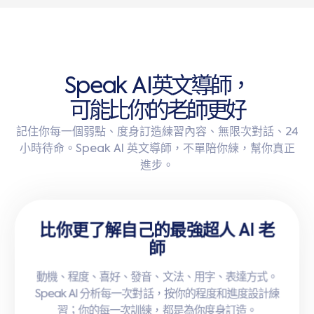
S
p
e
a
k
A
I
英
文
導
師
，
可
能
比
你
的
老
師
更
好
記住你每一個弱點、度身訂造練習內容、無限次對話、24
小時待命。Speak AI 英文導師，不單陪你練，幫你真正
進步。
比你更了解自己的最強超人 AI 老
師
想講乜，就講乜
動機、程度、喜好、發音、文法、用字、表達方式。
面試、見客、Present、Emo、日常吹水，Speak 提
Speak AI 分析每一次對話，按你的程度和進度設計練
專注學習，輕鬆實現你的學習目標
供真實生活場景，隨你揀、隨時練。
習；你的每一次訓練，都是為你度身訂造。