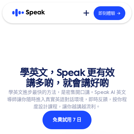
→
即刻體驗
發現更多
首頁
Blog
課程內容
使用者回饋
B2B
技術優勢
品牌故事
學英文，Speak 更有效
講多啲，就會講好啲
學英文進步最快的方法，是密集開口講。Speak AI 英文
English
한국어
導師讓你隨時進入真實英語對話環境，即時反饋，按你程
度設計課程，讓你越講越流利。
日本語
Español
免費試用 7 日
繁體中文
繁體中文 (港)