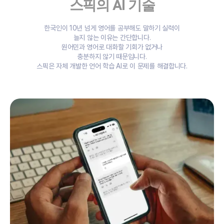
스픽의 AI 기술
채용
한국인이 10년 넘게 영어를 공부해도 말하기 실력이
늘지 않는 이유는 간단합니다.
원어민과 영어로 대화할 기회가 없거나
충분하지 않기 때문입니다.
스픽은 자체 개발한 언어 학습 AI로 이 문제를 해결합니다.
English
한국어
日本語
Español
中文 – 繁體
繁體中文 (HK)
Português
Français
Deutsch