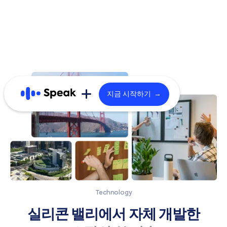
지금 시작하기 →
스픽: 더 알아보기
비즈니스/제휴
브랜드 스토리
B2B 문의
커리큘럼
Technology
B2B 블로그
기술/학습법
실리콘 밸리에서 자체 개발한
스픽 파트너
사용자 후기