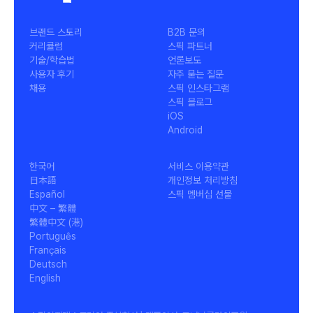
브랜드 스토리
B2B 문의
커리큘럼
스픽 파트너
기술/학습법
언론보도
사용자 후기
자주 묻는 질문
채용
스픽 인스타그램
스픽 블로그
iOS
Android
한국어
서비스 이용약관
日本語
개인정보 처리방침
Español
스픽 멤버십 선물
中文 – 繁體
繁體中文 (港)
Português
Français
Deutsch
English