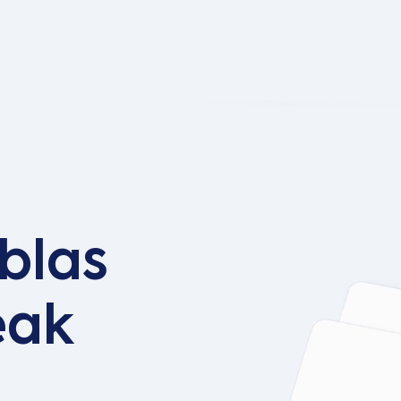
blas
eak