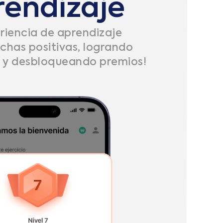
rendizaje
eriencia de aprendizaje
has positivas, logrando
s y desbloqueando premios!