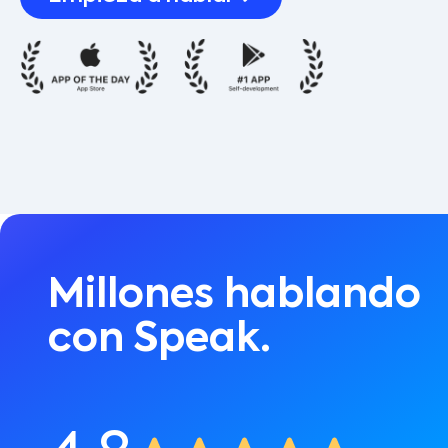
Millones hablando
con Speak.