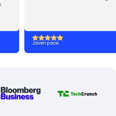
s
Javen pace