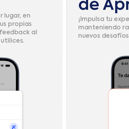
de Ap
 lugar, en
¡Impulsa tu exp
us propias
manteniendo rac
 feedback al
nuevos desafío
tilices.