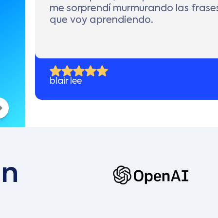
me sorprendí murmurando las frase
que voy aprendiendo.
blair lee
en