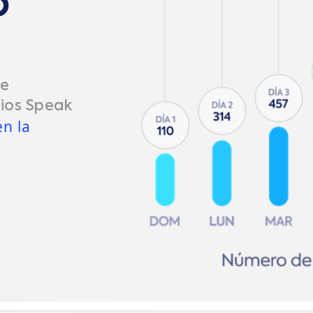
o
re
rios Speak
n la