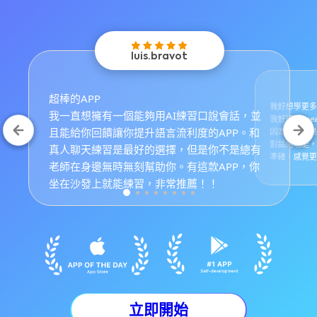
luis.bravot
超棒的APP
我好想學更多
我一直想擁有一個能夠用AI練習口說會話，並
我好期待Sp
且能給你回饋讓你提升語言流利度的APP。和
因為我真的是
對話的功能，
真人聊天練習是最好的選擇，但是你不是總有
準確，感覺更
老師在身邊無時無刻幫助你。有這款APP，你
坐在沙發上就能練習，非常推薦！！
立即開始