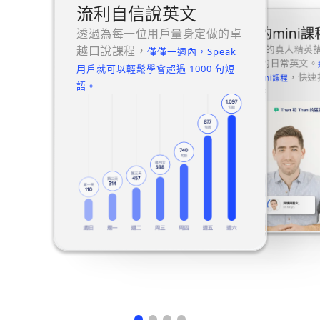
流利自信說英文
超fun的mini課
透過為每一位用戶量身定做的卓
越口說課程，
和 Speak 的真人精
僅僅一週內，Speak
習最實用的日常英文。
用戶就可以輕鬆學會超過 1000 句短
，快速
的互動式mini課程
語。
會話技能。