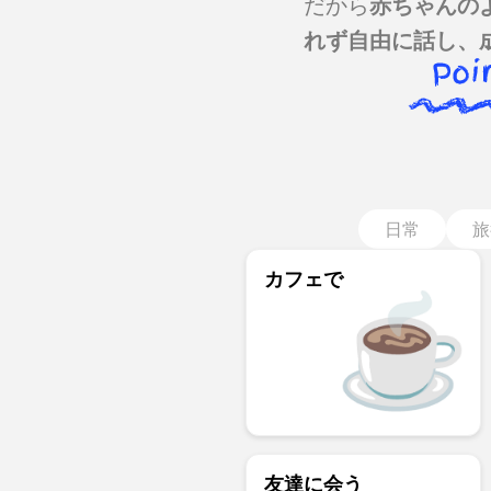
だから
赤ちゃんの
れず自由に話し、
日常
旅
カフェで
友達に会う