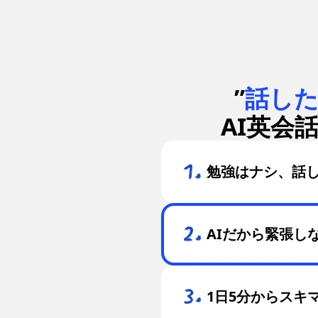
”
話し
AI英会
勉強はナシ、話
AIだから緊張し
1日5分からスキ