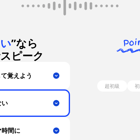
たい
”なら
話スピーク
して覚えよう
超初級
初
ない
マ時間に