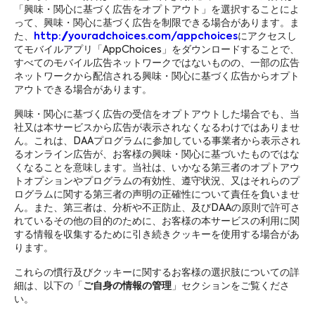
「興味・関心に基づく広告をオプトアウト」を選択することによ
って、興味・関心に基づく広告を制限できる場合があります。ま
た、
http://youradchoices.com/appchoices
にアクセスし
てモバイルアプリ「AppChoices」をダウンロードすることで、
すべてのモバイル広告ネットワークではないものの、一部の広告
ネットワークから配信される興味・関心に基づく広告からオプト
アウトできる場合があります。
興味・関心に基づく広告の受信をオプトアウトした場合でも、当
社又は本サービスから広告が表示されなくなるわけではありませ
ん。これは、DAAプログラムに参加している事業者から表示され
るオンライン広告が、お客様の興味・関心に基づいたものではな
くなることを意味します。当社は、いかなる第三者のオプトアウ
トオプションやプログラムの有効性、遵守状況、又はそれらのプ
ログラムに関する第三者の声明の正確性について責任を負いませ
ん。また、第三者は、分析や不正防止、及びDAAの原則で許可さ
れているその他の目的のために、お客様の本サービスの利用に関
する情報を収集するために引き続きクッキーを使用する場合があ
ります。
これらの慣行及びクッキーに関するお客様の選択肢についての詳
細は、以下の「
ご自身の情報の管理
」セクションをご覧くださ
い。