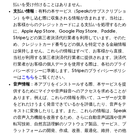
払いを受け付けることはありません。
支払い情報
：有料の本サービス（Speakのサブスクリプショ
ン）を申し込む際に収集される情報が含まれます。当社は、
お客様からのクレジットカードによる支払いを処理するため
に、Apple App Store、Google Play Store、Paddle、
Stripeなどの第三者決済代行業者を利用しています。そのた
め、クレジットカード番号などの個人を特定できる金融情報
は保持しません。これらの情報はすべて、お客様から直接、
当社が利用する第三者決済代行業者に提供されます。決済代
行業者がお客様の個人データを使用する際は、各社のプライ
バシーポリシーに準拠します。Stripeのプライバシーポリシ
ーは
こちら
をご覧ください。
音声情報
：本アプリをインストールする際、本サービスを提
供するためにマイクや音声録音へのアクセスを求めることが
あります。例えば、これらの情報を用いて、ユーザーが文章
をどれだけうまく発音できているかを評価したり、音声をテ
キストに変換したりします。また、これらの情報は、Speak
の音声入力機能を改善するため、さらに自動音声認識や音声
転写技術、自然言語理解のソフトウェア製品、サービス、プ
ラットフォームの開発、作成、改善、最適化、維持、その他