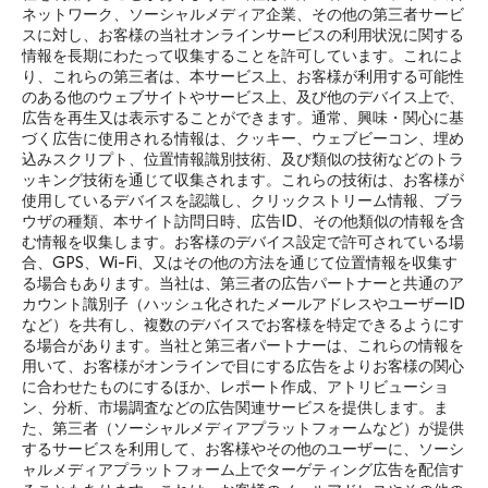
ネットワーク、ソーシャルメディア企業、その他の第三者サービ
スに対し、お客様の当社オンラインサービスの利用状況に関する
情報を長期にわたって収集することを許可しています。これによ
り、これらの第三者は、本サービス上、お客様が利用する可能性
のある他のウェブサイトやサービス上、及び他のデバイス上で、
広告を再生又は表示することができます。通常、興味・関心に基
づく広告に使用される情報は、クッキー、ウェブビーコン、埋め
込みスクリプト、位置情報識別技術、及び類似の技術などのトラ
ッキング技術を通じて収集されます。これらの技術は、お客様が
使用しているデバイスを認識し、クリックストリーム情報、ブラ
ウザの種類、本サイト訪問日時、広告ID、その他類似の情報を含
む情報を収集します。お客様のデバイス設定で許可されている場
合、GPS、Wi-Fi、又はその他の方法を通じて位置情報を収集す
る場合もあります。当社は、第三者の広告パートナーと共通のア
カウント識別子（ハッシュ化されたメールアドレスやユーザーID
など）を共有し、複数のデバイスでお客様を特定できるようにす
る場合があります。当社と第三者パートナーは、これらの情報を
用いて、お客様がオンラインで目にする広告をよりお客様の関心
に合わせたものにするほか、レポート作成、アトリビューショ
ン、分析、市場調査などの広告関連サービスを提供します。ま
た、第三者（ソーシャルメディアプラットフォームなど）が提供
するサービスを利用して、お客様やその他のユーザーに、ソーシ
ャルメディアプラットフォーム上でターゲティング広告を配信す