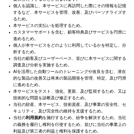
個人を認識し、本サービスに再訪問した際にその情報を記憶
するなど、本サービスを管理、改善、及びパーソナライズす
るため。
本サービスの支払いを処理するため。
カスタマーサポートを含む、顧客特典及びサービスを円滑に
進めるため。
個人が本サービスをどのように利用しているかを特定し、分
析するため。
当社の顧客及びユーザーベース、並びに本サービスに関する
調査及び分析を実施するため。
AIを活用した自動ツールのトレーニングや改良を含む、潜在
的な製品の改善又は将来の製品開発を管理、特定、及び円滑
に進めるため。
本サービスをテスト、強化、更新、及び監視するため、又は
技術的な問題を診断及び修正するため。
当社の財産、本サービス、技術資産、及び事業の安全性、セ
キュリティ、及び完全性の維持を支援するため。
当社の
利用規約
を施行するため、紛争を解決するため、当社
の義務を履行し権利を行使するため、並びに当社の事業上の
利益及び第三者の利益と権利を保護するため。