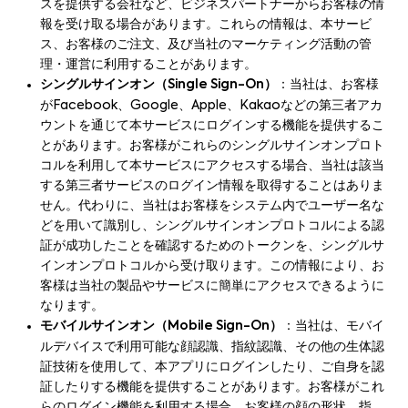
スを提供する会社など、ビジネスパートナーからお客様の情
報を受け取る場合があります。これらの情報は、本サービ
ス、お客様のご注文、及び当社のマーケティング活動の管
理・運営に利用することがあります。
シングルサインオン（Single Sign-On）
：当社は、お客様
がFacebook、Google、Apple、Kakaoなどの第三者アカ
ウントを通じて本サービスにログインする機能を提供するこ
とがあります。お客様がこれらのシングルサインオンプロト
コルを利用して本サービスにアクセスする場合、当社は該当
する第三者サービスのログイン情報を取得することはありま
せん。代わりに、当社はお客様をシステム内でユーザー名な
どを用いて識別し、シングルサインオンプロトコルによる認
証が成功したことを確認するためのトークンを、シングルサ
インオンプロトコルから受け取ります。この情報により、お
客様は当社の製品やサービスに簡単にアクセスできるように
なります。
モバイルサインオン（Mobile Sign-On）
：当社は、モバイ
ルデバイスで利用可能な顔認識、指紋認識、その他の生体認
証技術を使用して、本アプリにログインしたり、ご自身を認
証したりする機能を提供することがあります。お客様がこれ
らのログイン機能を利用する場合、お客様の顔の形状、指