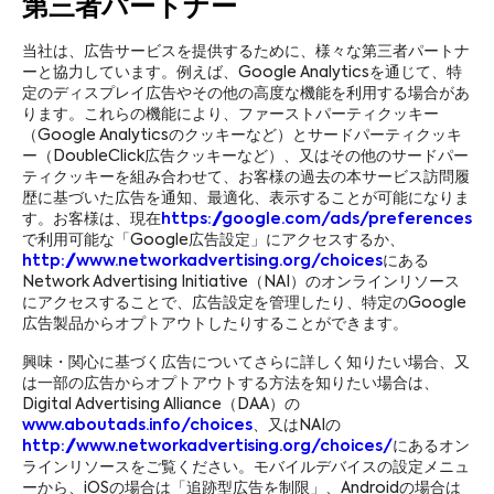
第三者パートナー
当社は、広告サービスを提供するために、様々な第三者パートナ
ーと協力しています。例えば、Google Analyticsを通じて、特
定のディスプレイ広告やその他の高度な機能を利用する場合があ
ります。これらの機能により、ファーストパーティクッキー
（Google Analyticsのクッキーなど）とサードパーティクッキ
ー（DoubleClick広告クッキーなど）、又はその他のサードパー
ティクッキーを組み合わせて、お客様の過去の本サービス訪問履
歴に基づいた広告を通知、最適化、表示することが可能になりま
す。お客様は、現在
https://google.com/ads/preferences
で利用可能な「Google広告設定」にアクセスするか、
http://www.networkadvertising.org/choices
にある
Network Advertising Initiative（NAI）のオンラインリソース
にアクセスすることで、広告設定を管理したり、特定のGoogle
広告製品からオプトアウトしたりすることができます。
興味・関心に基づく広告についてさらに詳しく知りたい場合、又
は一部の広告からオプトアウトする方法を知りたい場合は、
Digital Advertising Alliance（DAA）の
www.aboutads.info/choices
、又はNAIの
http://www.networkadvertising.org/choices/
にあるオン
ラインリソースをご覧ください。モバイルデバイスの設定メニュ
ーから、iOSの場合は「追跡型広告を制限」、Androidの場合は