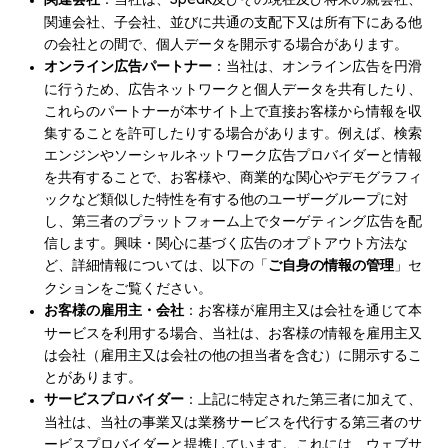
関連会社
：当社は、Speak及びその現在及び将来の親会社、
関連会社、子会社、並びに共通の支配下又は所有下にある他
の会社との間で、個人データを開示する場合があります。
オンライン広告パートナー
：当社は、オンライン広告を円滑
に行うため、広告ネットワークと個人データを共有したり、
これらのパートナーが本サイト上で直接お客様から情報を収
集することを許可したりする場合があります。例えば、検索
エンジンやソーシャルネットワーク広告プロバイダーと情報
を共有することで、お客様や、商業的な関心やデモグラフィ
ックなど類似した特性を有する他のユーザーグループに対
し、第三者のプラットフォーム上でターゲティング広告を配
信します。興味・関心に基づく広告のオプトアウト方法な
ど、詳細情報については、以下の「
ご自身の情報の管理
」セ
クションをご覧ください。
お客様の雇用主・会社
：お客様が雇用主又は会社を通じて本
サービスを利用する場合、当社は、お客様の情報を雇用主又
は会社（雇用主又は会社の他の担当者を含む）に開示するこ
とがあります。
サービスプロバイダー
：上記に特定された第三者に加えて、
当社は、当社の事業又は業務サービスを代行する第三者のサ
ービスプロバイダーと提携しています。これには、ウェブサ