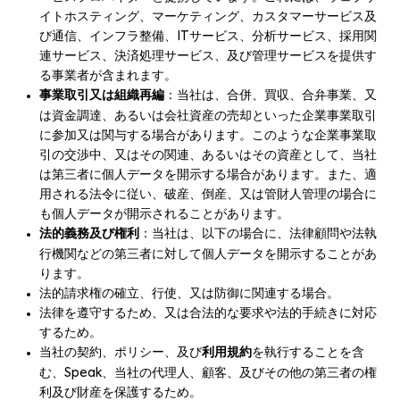
イトホスティング、マーケティング、カスタマーサービス及
び通信、インフラ整備、ITサービス、分析サービス、採用関
連サービス、決済処理サービス、及び管理サービスを提供す
る事業者が含まれます。
事業取引又は組織再編
：当社は、合併、買収、合弁事業、又
は資金調達、あるいは会社資産の売却といった企業事業取引
に参加又は関与する場合があります。このような企業事業取
引の交渉中、又はその関連、あるいはその資産として、当社
は第三者に個人データを開示する場合があります。また、適
用される法令に従い、破産、倒産、又は管財人管理の場合に
も個人データが開示されることがあります。
法的義務及び権利
：当社は、以下の場合に、法律顧問や法執
行機関などの第三者に対して個人データを開示することがあ
ります。
法的請求権の確立、行使、又は防御に関連する場合。
法律を遵守するため、又は合法的な要求や法的手続きに対応
するため。
当社の契約、ポリシー、及び
利用規約
を執行することを含
む、Speak、当社の代理人、顧客、及びその他の第三者の権
利及び財産を保護するため。