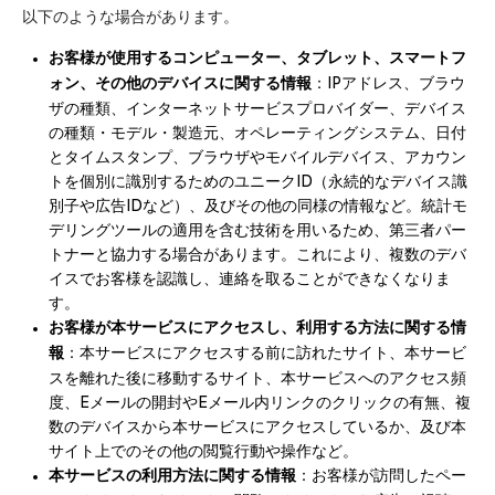
以下のような場合があります。
お客様が使用するコンピューター、タブレット、スマートフ
ォン、その他のデバイスに関する情報
：IPアドレス、ブラウ
ザの種類、インターネットサービスプロバイダー、デバイス
の種類・モデル・製造元、オペレーティングシステム、日付
とタイムスタンプ、ブラウザやモバイルデバイス、アカウン
トを個別に識別するためのユニークID（永続的なデバイス識
別子や広告IDなど）、及びその他の同様の情報など。統計モ
デリングツールの適用を含む技術を用いるため、第三者パー
トナーと協力する場合があります。これにより、複数のデバ
イスでお客様を認識し、連絡を取ることができなくなりま
す。
お客様が本サービスにアクセスし、利用する方法に関する情
報
：本サービスにアクセスする前に訪れたサイト、本サービ
スを離れた後に移動するサイト、本サービスへのアクセス頻
度、Eメールの開封やEメール内リンクのクリックの有無、複
数のデバイスから本サービスにアクセスしているか、及び本
サイト上でのその他の閲覧行動や操作など。
本サービスの利用方法に関する情報
：お客様が訪問したペー