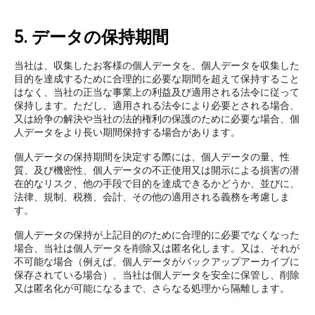
5. データの保持期間
当社は、収集したお客様の個人データを、個人データを収集した
目的を達成するために合理的に必要な期間を超えて保持すること
はなく、当社の正当な事業上の利益及び適用される法令に従って
保持します。ただし、適用される法令により必要とされる場合、
又は紛争の解決や当社の法的権利の保護のために必要な場合、個
人データをより長い期間保持する場合があります。
個人データの保持期間を決定する際には、個人データの量、性
質、及び機密性、個人データの不正使用又は開示による損害の潜
在的なリスク、他の手段で目的を達成できるかどうか、並びに、
法律、規制、税務、会計、その他の適用される義務を考慮しま
す。
個人データの保持が上記目的のために合理的に必要でなくなった
場合、当社は個人データを削除又は匿名化します。又は、それが
不可能な場合（例えば、個人データがバックアップアーカイブに
保存されている場合）、当社は個人データを安全に保管し、削除
又は匿名化が可能になるまで、さらなる処理から隔離します。