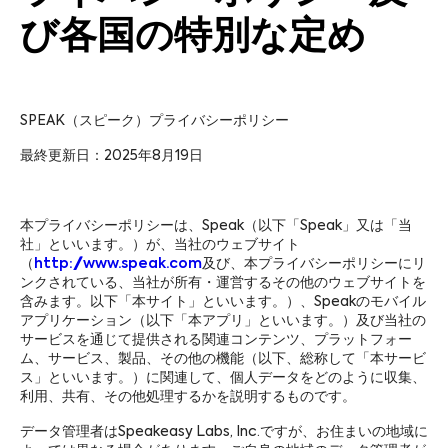
日本語
Español
び各国の特別な定め
中文 – 繁體
繁體中文 (HK)
Português
Français
SPEAK（スピーク）プライバシーポリシー
最終更新日：2025年8月19日
Deutsch
本プライバシーポリシーは、Speak（以下「Speak」又は「当
社」といいます。）が、当社のウェブサイト
（
http://www.speak.com
及び、本プライバシーポリシーにリ
ンクされている、当社が所有・運営するその他のウェブサイトを
含みます。以下「本サイト」といいます。）、Speakのモバイル
アプリケーション（以下「本アプリ」といいます。）及び当社の
サービスを通じて提供される関連コンテンツ、プラットフォー
ム、サービス、製品、その他の機能（以下、総称して「本サービ
ス」といいます。）に関連して、個人データをどのように収集、
利用、共有、その他処理するかを説明するものです。
データ管理者はSpeakeasy Labs, Inc.ですが、お住まいの地域に