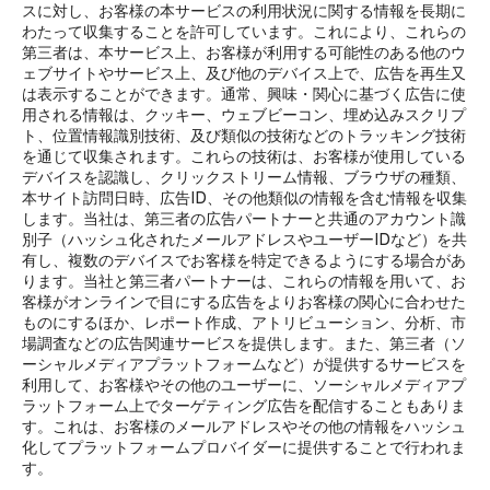
スに対し、お客様の本サービスの利用状況に関する情報を長期に
わたって収集することを許可しています。これにより、これらの
第三者は、本サービス上、お客様が利用する可能性のある他のウ
ェブサイトやサービス上、及び他のデバイス上で、広告を再生又
は表示することができます。通常、興味・関心に基づく広告に使
用される情報は、クッキー、ウェブビーコン、埋め込みスクリプ
ト、位置情報識別技術、及び類似の技術などのトラッキング技術
を通じて収集されます。これらの技術は、お客様が使用している
デバイスを認識し、クリックストリーム情報、ブラウザの種類、
本サイト訪問日時、広告ID、その他類似の情報を含む情報を収集
します。当社は、第三者の広告パートナーと共通のアカウント識
別子（ハッシュ化されたメールアドレスやユーザーIDなど）を共
有し、複数のデバイスでお客様を特定できるようにする場合があ
ります。当社と第三者パートナーは、これらの情報を用いて、お
客様がオンラインで目にする広告をよりお客様の関心に合わせた
ものにするほか、レポート作成、アトリビューション、分析、市
場調査などの広告関連サービスを提供します。また、第三者（ソ
ーシャルメディアプラットフォームなど）が提供するサービスを
利用して、お客様やその他のユーザーに、ソーシャルメディアプ
ラットフォーム上でターゲティング広告を配信することもありま
す。これは、お客様のメールアドレスやその他の情報をハッシュ
化してプラットフォームプロバイダーに提供することで行われま
す。