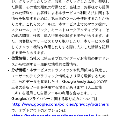
ジ、クリックしたリンク、閲覧・クリックした広告、視聴し
た動画、その他の類似の行動など。当社は、お客様から提供
された情報や、お客様による本サービスの利用方法に関する
情報を収集するために、第三者のツールを使用することがあ
ります。これらのツールは、本サービス上でのマウス操作、
スクロール、クリック、キーストロークアクティビティ、そ
の他の閲覧、検索、購入行動を記録する場合があります。ま
た、お客様が本サービスとやり取りしたり、本サービスを通
じてチャット機能を利用したりする際に入力した情報を記録
する場合もあります。
位置情報
：当社又は第三者プロバイダーがお客様のIPアドレ
スから推測する一般的な地理的位置情報。
分析情報
：本サービスのトラフィックや利用傾向を測定し、
ユーザーのデモグラフィック情報をより深く理解するため
に、分析データを収集したり、Google Analyticsなどの第
三者の分析ツールを利用する場合があります（人工知能
（AI）を活用した自動ツールの利用を含みます。）。
Googleのプライバシーに関する取り組みについては
http://www.google.com/policies/privacy/partners
で、オプトアウトのオプションは