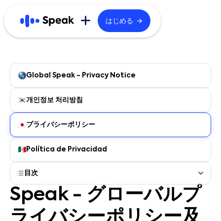
→
はじめる
もっと見る
ホーム
Global Speak - Privacy Notice
テクノロジー
개인정보 처리방침
公式ブログ
プライバシーポリシー
キャリア
Política de Privacidad
法人向け
目次
Speak - グローバルプ
English
한국어
ライバシーポリシー及