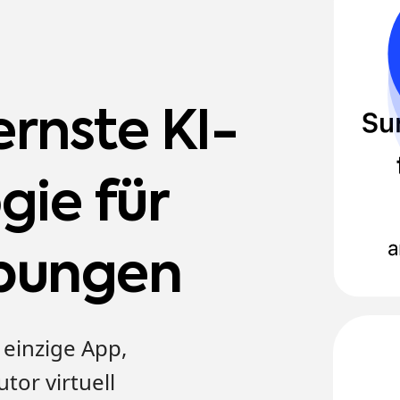
rnste KI-
ogie
für
bungen
 einzige App,
tor virtuell