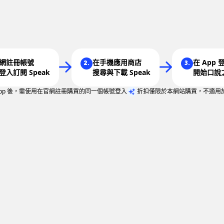
網註冊帳號
在手機應用商店
在 App
2.
3.
登入訂閱 Speak
搜尋與下載 Speak
開始口說
App 後，需使用在官網註冊購買的同一個帳號登入
折扣僅限於本網站購買，不適用於 