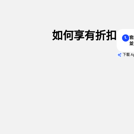
如何享有折扣
官
1.
並
下載 