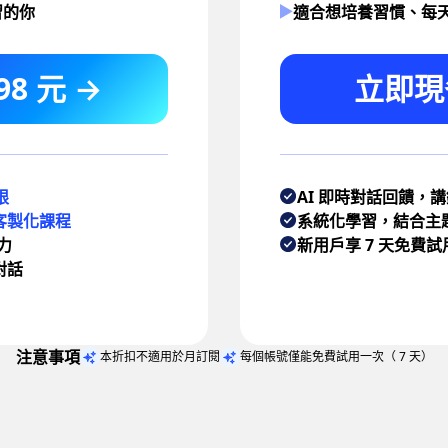
習的你
適合想培養習慣、每
8 元 →
立即現省
限
AI 即時對話回饋，
客製化課程
系統化學習，結合主
力
新用戶享 7 天免費試
對話
注意事項
本折扣不適用於月訂閱
每個帳號僅能免費試用一次（ 7 天）
杯咖啡的價格，開口說出
1100+ 句