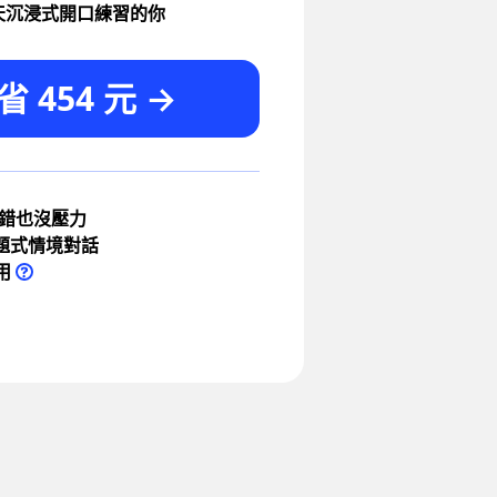
天沉浸式開口練習的你
 454 元 →
講錯也沒壓力
題式情境對話
用
英文