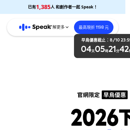
1,385
已有
人 和創作者一起 Speak！
了解更多
最高現折 1198 元
早鳥優惠截止：8/10 23:5
04
05
21
41
天
時
分