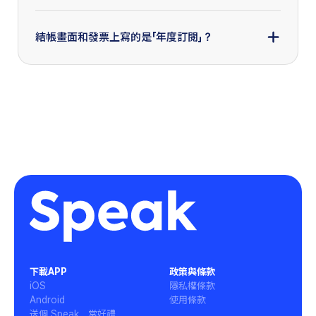
饋！
特別適合需要高強度練習的進階學習者。 想了解更
這次的季度方案是針對新用戶或尚未訂閱的使用者所
* 貼心提醒：NT$399 折扣碼僅適用於此活動頁面，
詳細的差異？歡迎參考這篇完整說明 FAQ 或聯絡中
設計，無法直接套用在現有訂閱上。如果你希望使用
結帳畫面和發票上寫的是「年度訂閱」？
其他頁面無法使用。
文客服團隊進一步為你說明：
此優惠，需待訂閱期結束後再進行購買。若你不確定
support@usespeak.com
目前的帳號狀態，歡迎聯絡 Speak 中文客服團隊，
請放心，優惠內容與使用權益皆會依照本活動方案計
我們會協助你進一步確認！
算！實際上你會立刻獲得 90 天的使用權，不會馬上
support@usespeak.com
收取年度費用，且在這 期間都可以隨時取消。Speak
會依照本次活動方案為你提供完整權益，請安心體
驗！
下載APP
政策與條款
iOS
隱私權條款
Android
使用條款
送個 Speak，當好禮