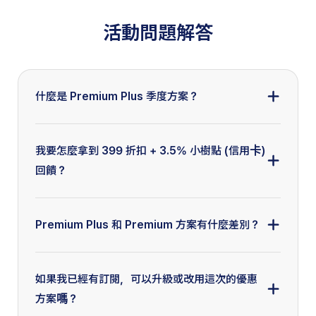
活動問題解答
什麼是 Premium Plus 季度方案？
Premium Plus 季度方案是 Speak 為本次專屬活動推
出的限時優惠版本。購買後可享有 Premium Plus 的
我要怎麼拿到 399 折扣 + 3.5% 小樹點 (信用卡)
完整權益 90 天，期間內可隨時取消。
回饋？
*90 天結束後，如未取消，系統會自動以 Premium
Plus 年度方案續訂。
1. 國泰世華 CUBE 信用卡持卡人手機下載「
國泰優惠
App
」並註冊會員，領取限時 CUBE 信用卡卡友
Premium Plus 和 Premium 方案有什麼差別？
NT$399 折扣碼。
2. 回到本活動頁（即此頁）選擇方案，在結帳畫面點
若你希望更有效率地加強英文口說，或模擬真實場景
選「Discount」並輸入折扣碼（大小寫皆可）。
對話（如職場簡報、出國旅遊、雅思口試），推薦選
如果我已經有訂閱，可以升級或改用這次的優惠
3. 結帳時使用國泰世華CUBE信用卡並記得切換至
擇 Premium Plus！這個方案提供最完整的 Speak
方案嗎？
「好薪情」權益，即可享有 3.5% 小樹點（信用卡）回
Tutor 功能、AI 訂製課程、以及無限次的對話練習。