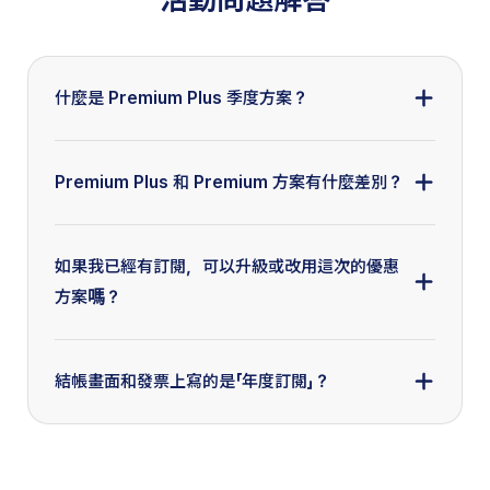
什麼是 Premium Plus 季度方案？
Premium Plus 季度方案是 Speak 為本次專屬活動推
出的限時優惠版本。購買後可享有 Premium Plus 的
Premium Plus 和 Premium 方案有什麼差別？
完整權益 7 天，期間內可隨時取消。
*7天結束後，如未取消，系統會以 Premium Plus 季
若你希望更有效率地加強英文口說，或模擬真實場景
度方案續訂
對話（如職場簡報、出國旅遊、雅思口試），推薦選
如果我已經有訂閱，可以升級或改用這次的優惠
擇 Premium Plus！這個方案提供最完整的 Speak
方案嗎？
Tutor 功能、AI 訂製課程、以及無限次的對話練習。
特別適合需要高強度練習的進階學習者。 想了解更
這次的季度方案是針對新用戶或尚未訂閱的使用者所
詳細的差異？歡迎參考這篇完整說明 FAQ 或聯絡中
設計，無法直接套用在現有訂閱上。如果你希望使用
結帳畫面和發票上寫的是「年度訂閱」？
文客服團隊進一步為你說明：
此優惠，需待訂閱期結束後再進行購買。若你不確定
support@speak.com
目前的帳號狀態，歡迎聯絡 Speak 中文客服團隊，
請放心，優惠內容與使用權益皆會依照本活動方案計
我們會協助你進一步確認！
support@speak.com
算！季度方案訂閱者，結帳畫面與發票上可能會顯示
為「年度訂閱」，請放心，實際權益為 90 天使用期，