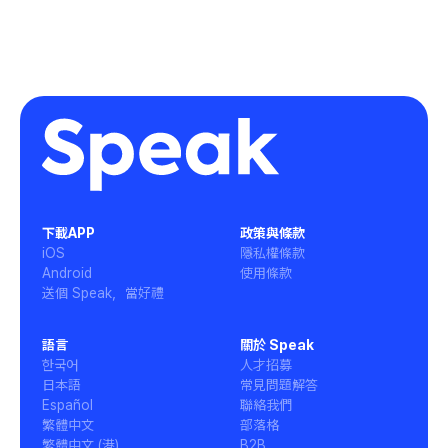
不會影響你的體驗與權益，且在這期間都可以隨時取
消。Speak 會依照本次活動方案為你提供完整權
益，請安心體驗！
下載APP
政策與條款
iOS
隱私權條款
Android
使用條款
送個 Speak，當好禮
語言
關於 Speak
한국어
人才招募
日本語
常見問題解答
Español
聯絡我們
繁體中文
部落格
繁體中文 (港)
B2B