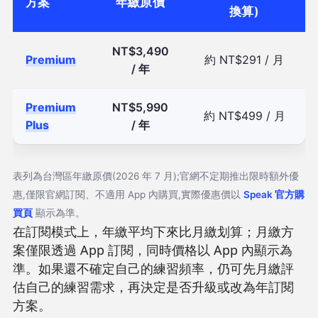
方案
年繳原價
換算)
NT$3,490
Premium
約 NT$291 / 月
/ 年
Premium
NT$5,990
約 NT$499 / 月
Plus
/ 年
表列為台灣區年繳原價(2026 年 7 月);官網不定期推出限時額外優
惠,僅限官網訂閱、不適用 App 內購買,實際優惠價以
Speak 官方購
買頁
顯示為準。
在訂閱模式上，年繳平均下來比月繳划算；月繳方
案僅限透過 App 訂閱，同時價格以 App 內顯示為
準。如果還不確定自己的練習頻率，仍可先月繳評
估自己的練習需求，再決定是否升級或改為年訂閱
方案。