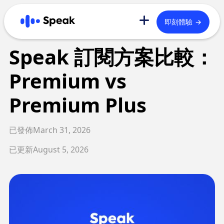
→
即刻體驗
發現更多
Speak 訂閱方案比較：
Premium vs
首頁
B2B
Blog
技術優勢
課程內容
品牌
Premium Plus
已發佈
March 31, 2026
English
한국어
已更新
August 5, 2026
日本語
Español
繁體中文
繁體中文 (港)
简体中文
Português