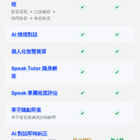
程
✔
✔
影音課程 → 口說練習 →
快問快答 → 角色扮演
AI 情境對話
✔
✔
個人化智慧複習
✔
✔
Speak Tutor 隨身解
✔
✔
答
Speak 專屬程度評估
✔
✔
單字隨點即查
✔
✔
單字發音教練與詳細解釋
AI 對話即時糾正