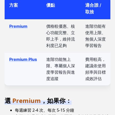
方案
優點
適合誰 /
取捨
Premium
價格較優惠、核
進階功能有
心功能完整、立
使用上限、
即上手，維持流
無個人深度
利度已足夠
學習報告
Premium Plus
進階功能無上
費用較高，
限、專屬個人深
建議依使用
度學習報告與進
頻率與目標
度追蹤
成效評估
選
Premium
，如果你：
每週練習 2-4 次、每次 5-15 分鐘