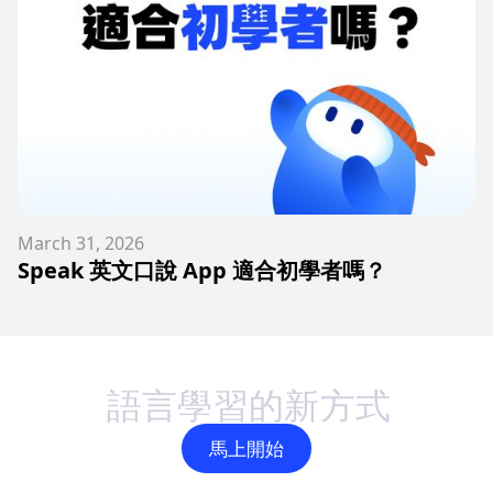
March 31, 2026
Speak 英文口說 App 適合初學者嗎？
語
言
學
習
的
新
方
式
馬上開始