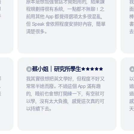
最
原本是想加強會話才開始用的，結果課
我
卻
程規劃得很有系統，一點都不無聊！之
面
乎
前用其他 App 都覺得選項太多很混亂，
棒
但 Speak 會依照程度安排好內容，簡單
書
清楚很多。
去
蔡小姐｜研究所學生
哪
我其實很想把英文學好，但程度不好又
以
已
常常半途而廢。不過這個 App 滿有趣
過
產
的，睡前也會想打開練一下，有空就可
過
以學，沒有太大負擔，感覺這次真的可
感
以持續下去。
天