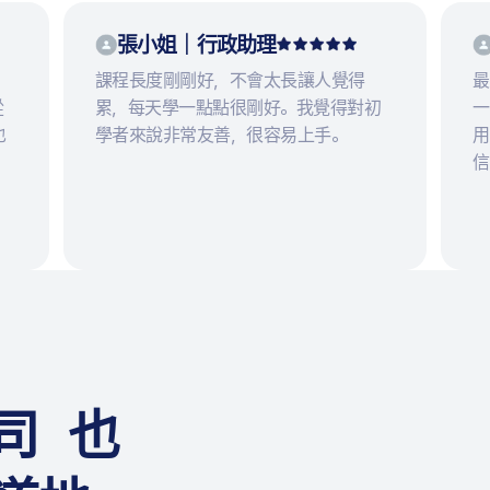
張小姐｜行政助理
，
課程長度剛剛好，不會太長讓人覺得
最
從
累，每天學一點點很剛好。我覺得對初
一
也
學者來說非常友善，很容易上手。
用
信
司 也