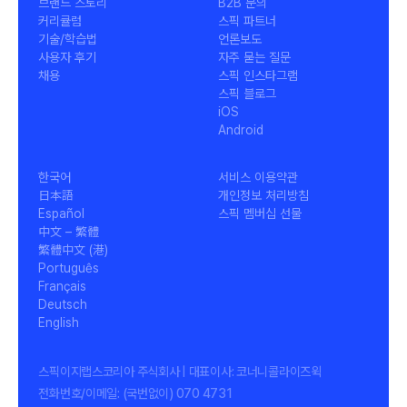
브랜드 스토리
B2B 문의
커리큘럼
스픽 파트너
기술/학습법
언론보도
사용자 후기
자주 묻는 질문
채용
스픽 인스타그램
스픽 블로그
iOS
Android
한국어
서비스 이용약관
日本語
개인정보 처리방침
Español
스픽 멤버십 선물
中文 – 繁體
繁體中文 (港)
Português
Français
Deutsch
English
스픽이지랩스코리아 주식회사 | 대표이사: 코너니콜라이즈윅
전화번호/이메일: (국번없이) 070 4731