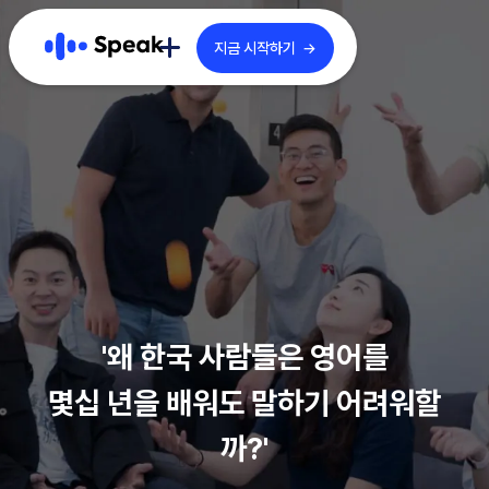
지금 시작하기 →
스픽: 더 알아보기
비즈니스/제휴
브랜드 스토리
B2B 문의
커리큘럼
B2B 블로그
기술/학습법
스픽 파트너
사용자 후기
'왜 한국 사람들은 영어를
채용
몇십 년을 배워도 말하기 어려워할
까?'
English
한국어