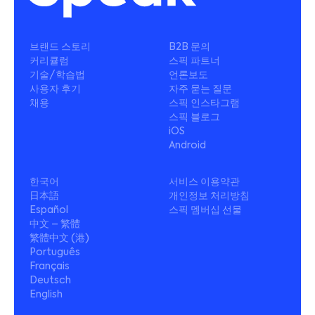
브랜드 스토리
B2B 문의
커리큘럼
스픽 파트너
기술/학습법
언론보도
사용자 후기
자주 묻는 질문
채용
스픽 인스타그램
스픽 블로그
iOS
Android
한국어
서비스 이용약관
日本語
개인정보 처리방침
Español
스픽 멤버십 선물
中文 – 繁體
繁體中文 (港)
Português
Français
Deutsch
English