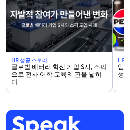
HR 성공 스토리
HR 
글로벌 배터리 혁신 기업 S사, 스픽
임직
으로 전사 어학 교육의 판을 넓히
성음
다