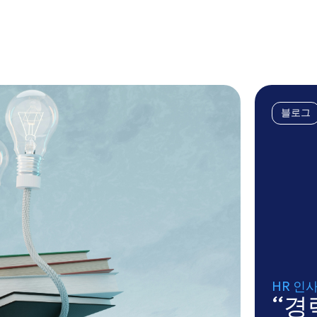
블로그
HR 인
“경