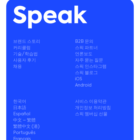
브랜드 스토리
B2B 문의
커리큘럼
스픽 파트너
기술/학습법
언론보도
사용자 후기
자주 묻는 질문
채용
스픽 인스타그램
스픽 블로그
iOS
Android
한국어
서비스 이용약관
日本語
개인정보 처리방침
Español
스픽 멤버십 선물
中文 – 繁體
繁體中文 (港)
Português
Français