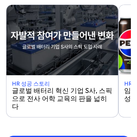
HR 성공 스토리
HR 
글로벌 배터리 혁신 기업 S사, 스픽
임직
으로 전사 어학 교육의 판을 넓히
성음
다