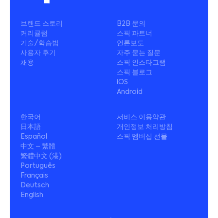
브랜드 스토리
B2B 문의
커리큘럼
스픽 파트너
기술/학습법
언론보도
사용자 후기
자주 묻는 질문
채용
스픽 인스타그램
스픽 블로그
iOS
Android
한국어
서비스 이용약관
日本語
개인정보 처리방침
Español
스픽 멤버십 선물
中文 – 繁體
繁體中文 (港)
Português
Français
Deutsch
English