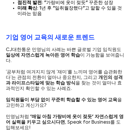
점진적 발전
: "가랑비에 옷이 젖듯" 꾸준한 성장
미래 확신
: 1년 후 "일취월장했다"고 말할 수 있을 것
이라는 믿음
기업 영어 교육의 새로운 트렌드
CJ대한통운 민영님의 사례는 바쁜 글로벌 기업 임직원도
일상에 자연스럽게 녹아든 영어 학습
이 가능함을 보여줍니
다.
‘공부처럼 여겨지지 않게 ‘재미’를 느끼며 영어를 습관화한
다’는 관점의 전환이 얼마나 중요한지, 그리고
개인의 성격
과 라이프스타일에 맞는 학습 방식
을 찾는 것이 얼마나 효
과적인지 확인할 수 있는 사례죠.
임직원들이 부담 없이 꾸준히 학습할 수 있는 영어 교육
을
고민하고 계신가요?
민영님처럼
'매일 아침 가랑비에 옷이 젖듯' 자연스럽게 영
어 실력을 키우고 싶으시다면
, Speak for Business를 도
입해보세요!