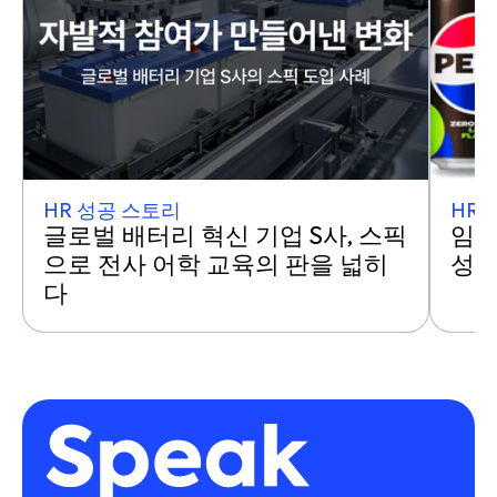
HR 성공 스토리
HR 
글로벌 배터리 혁신 기업 S사, 스픽
임직
으로 전사 어학 교육의 판을 넓히
성음
다