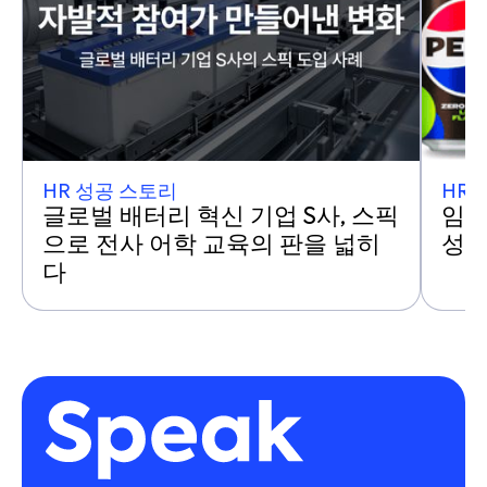
HR 성공 스토리
HR 
글로벌 배터리 혁신 기업 S사, 스픽
임직
으로 전사 어학 교육의 판을 넓히
성음
다