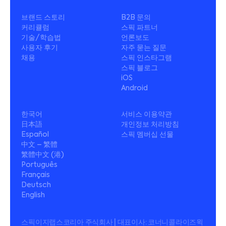
브랜드 스토리
B2B 문의
커리큘럼
스픽 파트너
기술/학습법
언론보도
사용자 후기
자주 묻는 질문
채용
스픽 인스타그램
스픽 블로그
iOS
Android
한국어
서비스 이용약관
日本語
개인정보 처리방침
Español
스픽 멤버십 선물
中文 – 繁體
繁體中文 (港)
Português
Français
Deutsch
English
스픽이지랩스코리아 주식회사 | 대표이사: 코너니콜라이즈윅